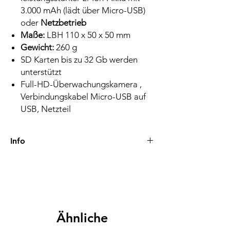
3.000 mAh (lädt über Micro-USB)
oder
Netzbetrieb
Maße:
LBH 110 x 50 x 50 mm
Gewicht:
260 g
SD Karten bis zu 32 Gb werden
unterstützt
Full-HD-Überwachungskamera ,
Verbindungskabel Micro-USB auf
USB, Netzteil
Info
Lieferzeiten-Versand
Nach der Zahlung werden Bestellungen in
der Regel innerhalb von 24 Stunden
bearbeitet und versendet. Die Lieferzeit
beträgt 1-2 Werktage. Beim Versand ins
Ausland-EU liegt die Lieferzeit zwischen eins
Ähnliche
und fünf Werktagen