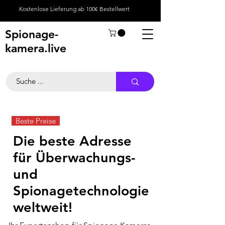
Kostenlose Lieferung ab 100€ Bestellwert
Spionage-
kamera.live
Beste Preise
Die beste Adresse
für Überwachungs-
und
Spionagetechnologie
weltweit!