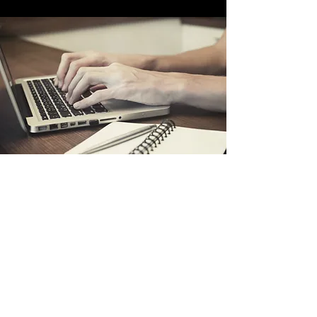
Filialstandort
D.G City Shop
Tallis House, 2 Tallis St
Blackfriars, London EC4Y 0AB
United Kingdom