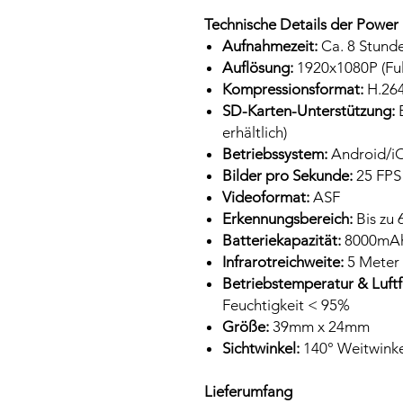
Technische Details der Power
Aufnahmezeit:
Ca. 8 Stund
Auflösung:
1920x1080P (Ful
Kompressionsformat:
H.26
SD-Karten-Unterstützung:
B
erhältlich)
Betriebssystem:
Android/i
Bilder pro Sekunde:
25 FPS
Videoformat:
ASF
Erkennungsbereich:
Bis zu 
Batteriekapazität:
8000mAh 
Infrarotreichweite:
5 Meter
Betriebstemperatur & Luftf
Feuchtigkeit < 95%
Größe:
39mm x 24mm
Sichtwinkel:
140° Weitwinke
Lieferumfang