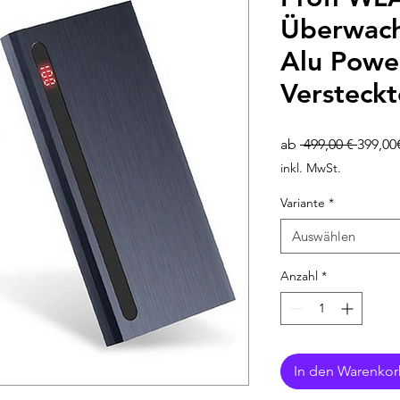
Überwac
Alu Powe
Versteck
Standa
ab
 499,00 € 
399,00
inkl. MwSt.
Variante
*
Auswählen
Anzahl
*
In den Warenko