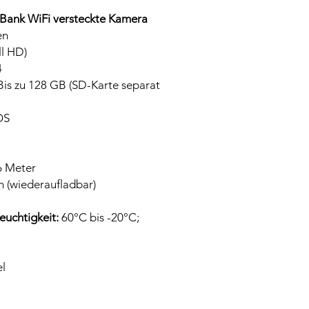
 Bank WiFi versteckte Kamera
en
l HD)
4
is zu 128 GB (SD-Karte separat
OS
6 Meter
(wiederaufladbar)
euchtigkeit:
60°C bis -20°C;
l