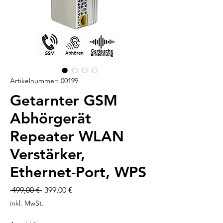
Artikelnummer: 00199
Getarnter GSM
Abhörgerät
Repeater WLAN
Verstärker,
Ethernet-Port, WPS
Standardpreis
Sale-
 499,00 € 
399,00 €
Preis
inkl. MwSt.