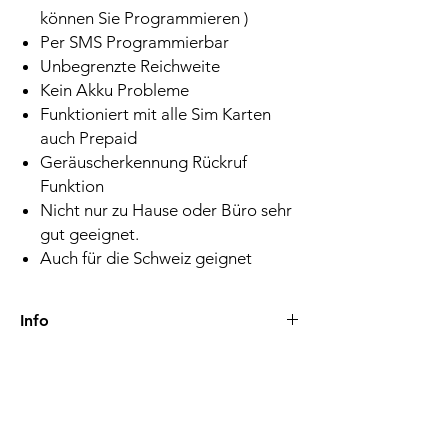
können Sie Programmieren )
Per SMS Programmierbar
Unbegrenzte Reichweite
Kein Akku Probleme
Funktioniert mit alle Sim Karten
auch Prepaid
Geräuscherkennung Rückruf
Funktion
Nicht nur zu Hause oder Büro sehr
gut geeignet.
Auch für die Schweiz geignet
Info
Lieferzeiten-Versand
Nach der Zahlung werden Bestellungen in
der Regel innerhalb von 24 Stunden
bearbeitet und versendet. Die Lieferzeit
beträgt 1-2 Werktage. Beim Versand ins