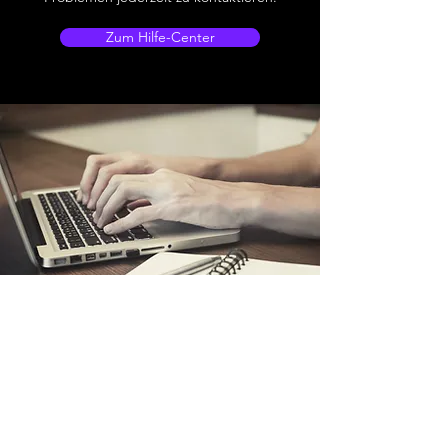
Zum Hilfe-Center
Filialstandort
D.G City Shop