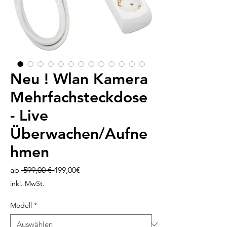
Neu ! Wlan Kamera
Mehrfachsteckdose
- Live
Überwachen/Aufne
hmen
Standardpreis
Sale-
ab
 599,00 € 
499,00€
Preis
inkl. MwSt.
Modell
*