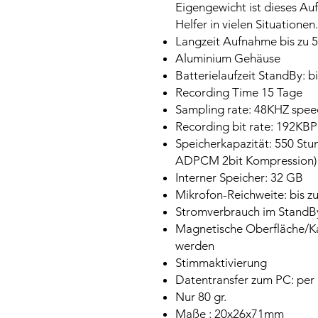
Eigengewicht ist dieses Auf
Helfer in vielen Situationen.
Langzeit Aufnahme bis zu 5
Aluminium Gehäuse
Batterielaufzeit StandBy: b
Recording Time 15 Tage
Sampling rate: 48KHZ spee
Recording bit rate: 192KB
Speicherkapazität: 550 Stu
ADPCM 2bit Kompression)
Interner Speicher: 32 GB
Mikrofon-Reichweite: bis z
Stromverbrauch im StandBy
Magnetische Oberfläche/Ka
werden
Stimmaktivierung
Datentransfer zum PC: per
Nur 80 gr.
Maße : 20x26x71mm