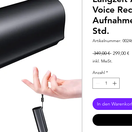
Voice Re
Aufnahme
Std.
Artikelnummer: 0024
Standardp
S
 349,00 € 
299,00 €
P
inkl. MwSt.
Anzahl
*
In den Warenko