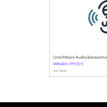
Unsichtbare Audioüberwachung
Standardpreis
Sale-Preis
499,00 €
399,00 €
inkl. MwSt.