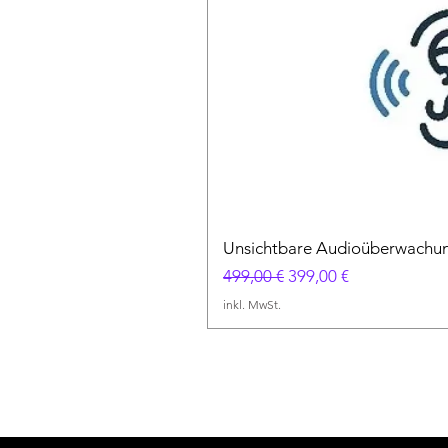
Unsichtbare Audioüberwachung
Standardpreis
Sale-Preis
499,00 €
399,00 €
inkl. MwSt.