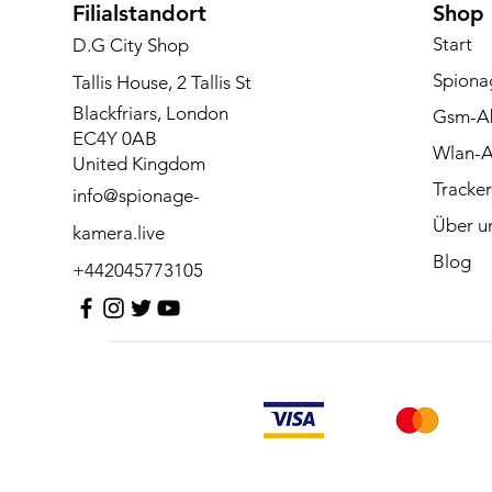
Filialstandort
Shop
Start
D.G City Shop
Spiona
Tallis House, 2 Tallis St
Blackfriars, London
Gsm-Ab
EC4Y 0AB
Wlan-
United Kingdom
Tracker
info@spionage-
Über u
kamera.live
Blog
+442045773105