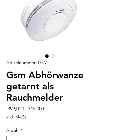
Artikelnummer: 0027
Gsm Abhörwanze
getarnt als
Rauchmelder
Standardpreis
Sale-
 399,00 € 
349,00 €
Preis
inkl. MwSt.
Anzahl
*