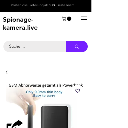
Kostenlose Lieferung ab 100€ Bestellwert
Spionage-
kamera.live