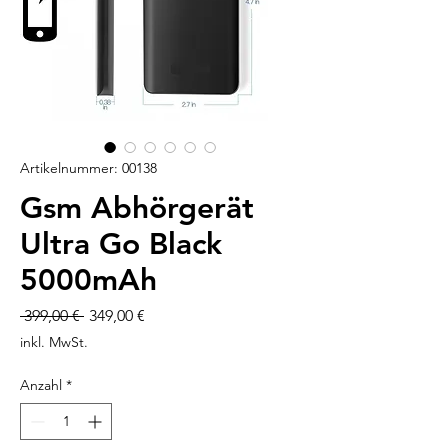
Artikelnummer: 00138
Gsm Abhörgerät
Ultra Go Black
5000mAh
Standardpreis
Sale-
 399,00 € 
349,00 €
Preis
inkl. MwSt.
Anzahl
*