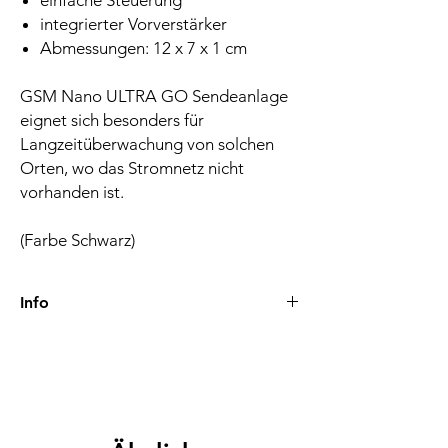
einfache Steuerung
integrierter Vorverstärker
Abmessungen: 12 x 7 x 1 cm
GSM Nano ULTRA GO Sendeanlage
eignet sich besonders für
Langzeitüberwachung von solchen
Orten, wo das Stromnetz nicht
vorhanden ist.
(Farbe Schwarz)
Info
Lieferzeiten-Versand
Nach der Zahlung werden Bestellungen in
der Regel innerhalb von 24 Stunden
bearbeitet und versendet. Die Lieferzeit
beträgt 1-2 Werktage. Beim Versand ins
Ausland-EU liegt die Lieferzeit zwischen eins