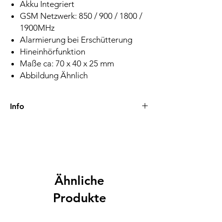
Akku Integriert
GSM Netzwerk: 850 / 900 / 1800 /
1900MHz
Alarmierung bei Erschütterung
Hineinhörfunktion
Maße ca: 70 x 40 x 25 mm
Abbildung Ähnlich
Info
Lieferzeiten-Versand
Nach der Zahlung werden Bestellungen in
der Regel innerhalb von 24 Stunden
bearbeitet und versendet. Die Lieferzeit
beträgt 1-2 Werktage. Beim Versand ins
Ausland-EU liegt die Lieferzeit zwischen eins
Ähnliche
und fünf Werktagen
Produkte
Expressversand
Wenn es Besonders eilig ist !
Express-Lieferungen werden bis spätestens