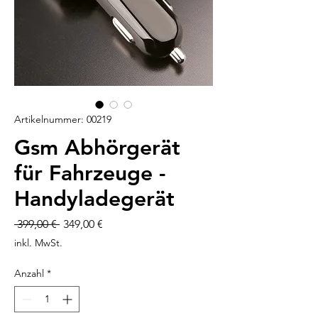
Artikelnummer: 00219
Gsm Abhörgerät
für Fahrzeuge -
Handyladegerät
Standardpreis
Sale-
 399,00 € 
349,00 €
Preis
inkl. MwSt.
Anzahl
*