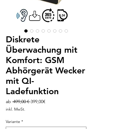
Diskrete
Überwachung mit
Komfort: GSM
Abhörgerät Wecker
mit QI-
Ladefunktion
Standardpreis
Sale-
ab
 499,00 € 
399,00€
Preis
inkl. MwSt.
Variante
*