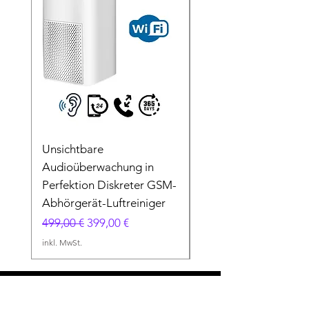
Unsichtbare
4G Abhörgerät & Min
Audioüberwachung in
GPS-Tracker -
Perfektion Diskreter GSM-
Audioüberwachung
Abhörgerät-Luftreiniger
Weltweit - Plus versi
Standardpreis
Sale-Preis
Sale-Preis
499,00 €
399,00 €
ab
349,00 €
inkl. MwSt.
inkl. MwSt.
Unser Kundenservice hilft