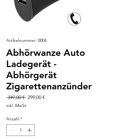
Artikelnummer: 0004
Abhörwanze Auto
Ladegerät -
Abhörgerät
Zigarettenanzünder
Standardpreis
Sale-
 349,00 € 
299,00 €
Preis
inkl. MwSt.
Anzahl
*